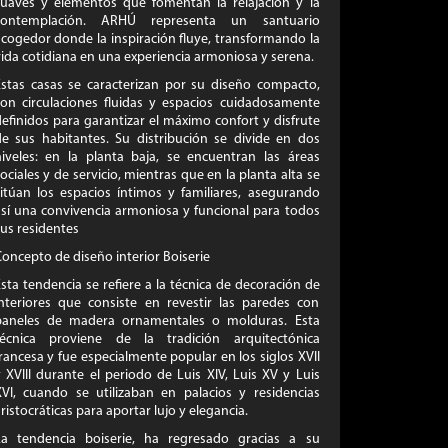
suaves y elementos que fomentan la relajación y la
contemplación. ARHÚ representa un santuario
cogedor donde la inspiración fluye, transformando la
ida cotidiana en una experiencia armoniosa y serena.
Estas casas se caracterizan por su diseño compacto,
con circulaciones fluidas y espacios cuidadosamente
efinidos para garantizar el máximo confort y disfrute
de sus habitantes. Su distribución se divide en dos
niveles: en la planta baja, se encuentran las áreas
ociales y de servicio, mientras que en la planta alta se
sitúan los espacios íntimos y familiares, asegurando
así una convivencia armoniosa y funcional para todos
us residentes
oncepto de diseño interior Boiserie
sta tendencia se refiere a la técnica de decoración de
interiores que consiste en revestir las paredes con
paneles de madera ornamentales o molduras. Esta
técnica proviene de la tradición arquitectónica
rancesa y fue especialmente popular en los siglos XVII
 XVIII durante el periodo de Luis XIV, Luis XV y Luis
XVI, cuando se utilizaban en palacios y residencias
ristocráticas para aportar lujo y elegancia.
La tendencia boiserie, ha regresado gracias a su