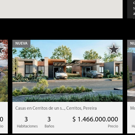
NUEVA
NU
d
T
$
Casas en Cerritos de un s..., Cerritos, Pereira
Mo
00
3
3
$ 1.466.000.000
io
Habitaciones
Baños
Precio
H
C