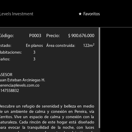
Levels Investment
Favoritos
Código:
P0003
Precio:
$ 900.676.000
2
Estado:
En planos
Área construida:
122m
abitaciones:
3
Baños:
3
ASESOR
uan Esteban Arciniegas H.
gerencia@levels.com.co
3147558832
Descubre un refugio de serenidad y belleza en medio
de un ambiente de calma y conexión en Pereira, vía
Cerritos. Vive un espacio de calma y conexión con la
naturaleza. Cada rincón de este hogar está diseñado
para evocar la tranquilidad de la noche, con luces