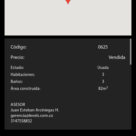
Código:
0625
Precio:
Vendida
Estado:
Usada
Habitaciones:
3
Baños:
3
2
Área construida:
82m
ASESOR
Juan Esteban Arciniegas H.
gerencia@levels.com.co
3147558832