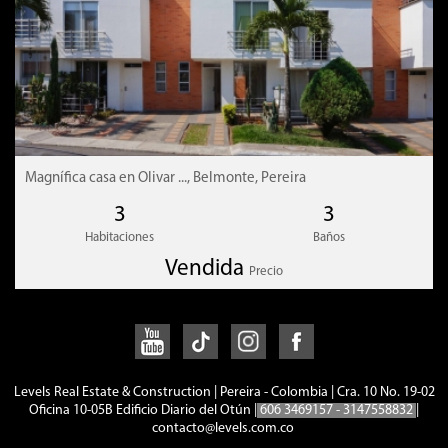
Magnífica casa en Olivar ..., Belmonte, Pereira
3
3
Habitaciones
Baños
Vendida
Precio
Levels Real Estate & Construction | Pereira - Colombia | Cra. 10 No. 19-02
Oficina 10-05B Edificio Diario del Otún |
606 3469157 - 3147558832
|
contacto@levels.com.co