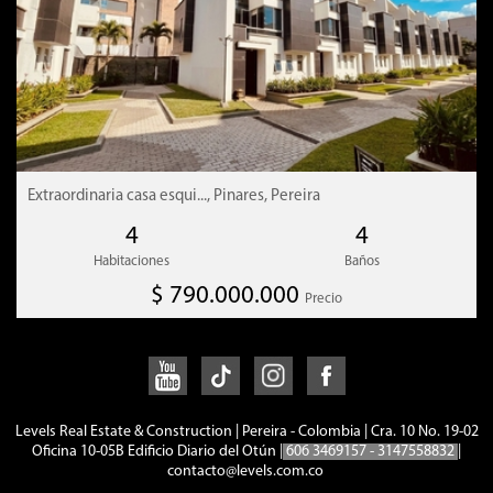
El primer nivel
Sala
Comedor
Baño social con ducha
Extraordinaria casa esqui..., Pinares, Pereira
Sala de televisión
4
4
Cocina
Habitaciones
Baños
Alcoba con closet o estudio
$ 790.000.000
Precio
El segundo nivel
Sala de estar
Levels Real Estate & Construction | Pereira - Colombia | Cra. 10 No. 19-02
Oficina 10-05B Edificio Diario del Otún |
606 3469157 - 3147558832
|
Hall de alcobas
contacto@levels.com.co
Habitación auxiliar 1 con closet