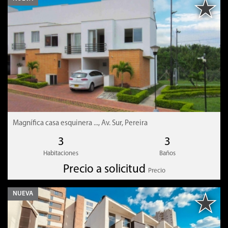
Destacado
Sistemas de cámaras de vigilancia y vigilancia las 24 horas.
Cuenta con una zona social con piscina, kiosco, mesa
de Ping pong, juegos infantiles, salón social, senderos
peatonales, jardines, red de gas, TV cable, y parqueaderos para
visitantes.
La vivienda tiene la siguiente distribución:
Magnífica casa esquinera ..., Av. Sur, Pereira
3
3
El subnivel
Habitaciones
Baños
Precio a solicitud
Parqueadero para dos vehículos
Precio
Gran cuarto útil
NUEVA
Patio empedrado
Alcoba del servicio con baño
Zona de ropas