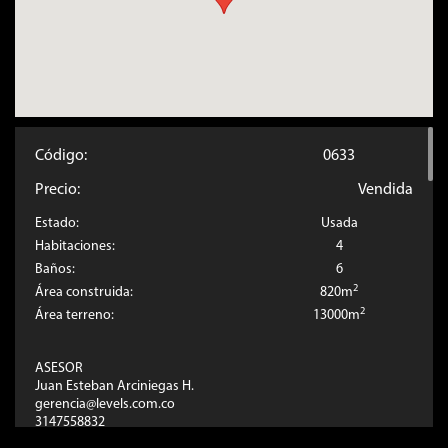
Código:
0633
Precio:
Vendida
Estado:
Usada
Habitaciones:
4
Baños:
6
2
Área construida:
820m
2
Área terreno:
13000m
ASESOR
Juan Esteban Arciniegas H.
gerencia@levels.com.co
3147558832