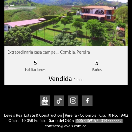
Habitación principal con baño, vestier y terraza
Casa para el agregado
Cocina
Sala
Extraordinaria casa campe..., Combia, Pereira
Comedor
5
5
Baño
Habitaciones
Baños
Alcoba 1
Vendida
Precio
Alcoba 2
Levels Real Estate & Construction | Pereira - Colombia | Cra. 10 No. 19-02
Oficina 10-05B Edificio Diario del Otún |
606 3469157 - 3147558832
|
Especial
contacto@levels.com.co