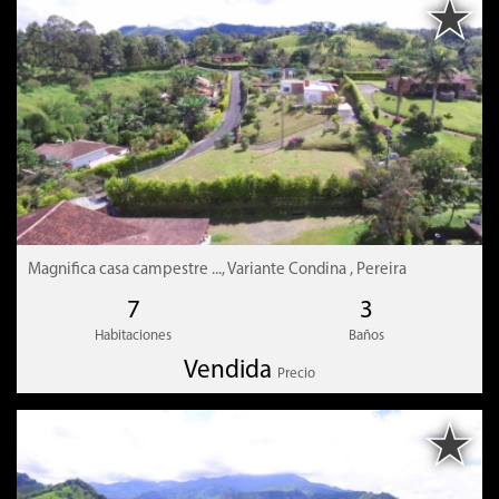
Parqueadero para 5 vehículos cubiertos
Oficina
Gran corredor
Recibidor
Sala
Comedor
Terrazas
Cocina con isla
Baño social
Magnifica casa campestre ..., Variante Condina , Pereira
Alcoba del servicio con baño
7
3
Zona de ropas
Habitaciones
Baños
Hall
Vendida
Precio
Estudio
Habitación auxiliar 1 con vestier, baño y terraza
Habitación auxiliar 2 con vestier, baño y terraza
Habitación auxiliar 3 con vestier, baño y terraza